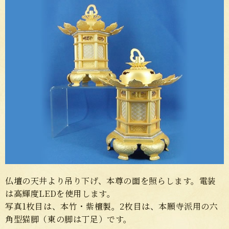
仏壇の天井より吊り下げ、本尊の面を照らします。電装
は高輝度LEDを使用します。
写真1枚目は、本竹・紫檀製。2枚目は、本願寺派用の六
角型猫脚（東の脚は丁足）です。