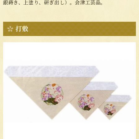
銀蒔き、上塗り、研ぎ出し）。会津工芸品。
打敷