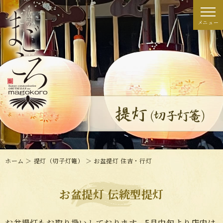
ホーム
＞ 提灯（切子灯篭） ＞ お盆提灯 住吉・行灯
お盆提灯 伝統型提灯
お盆提灯もお取り扱いしております。5月中旬より店内は