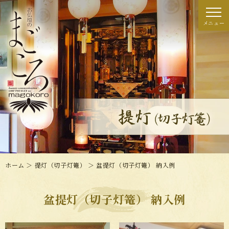
ホーム
＞ 提灯（切子灯篭） ＞ 盆提灯（切子灯篭） 納入例
盆提灯（切子灯篭） 納入例