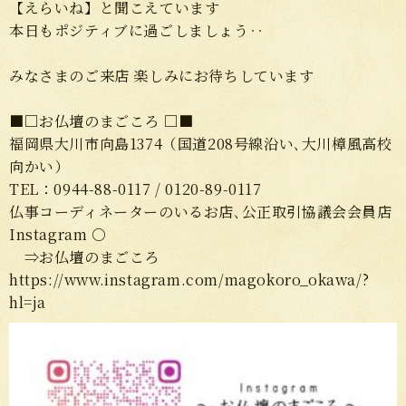
【えらいね】と聞こえています
本日もポジティブに過ごしましょう‥
みなさまのご来店 楽しみにお待ちしています
■□お仏壇のまごころ
□■
福岡県大川市向島
1374
（国道
208
号線沿い､大川樟風高校
向かい）
TEL
：
0944-88-0117 / 0120-89-0117
仏事コーディネーターのいるお店､公正取引協議会会員店
Instagram
○
⇒お仏壇のまごころ
https://www.instagram.com/magokoro_okawa/?
hl=ja