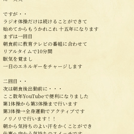
ですが・・
ラジオ体操だけは続けることができて
始めてからもうかれこれ 十五年になります
まずは一回目
朝食前に教育テレビの番組に合わせて
リアルタイムで10分間
眠気を覚まし
一日のエネルギーをチャージします
二回目・・
次は朝食後出勤前に・・・
ここ数年YouTubeで便利になりました
第1体操から第3体操まで行います
第3体操→全身運動でアクティブです
ノリノリで行います！！
朝から気持ちのよい汗をかくことができ
仕事へ向かう気持ちのスイッチです