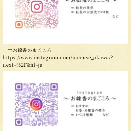
⇒お線香のまごころ
https://www.instagram.com/incense_okawa/?
next=%2F&hl=ja