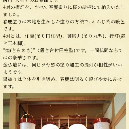
4対の提灯を、すべて春慶塗りに桜の絵柄にて納入いたし
ました。
春慶塗りは木地を生かした塗りの方法で､えんじ系の暖色
です。
4対とは、住吉(吊り円柱型)、御殿丸(吊り丸型)、行灯(置
き三本脚)、
“煌(きらめき)”（置き台付円柱型)です。一間仏間ならで
はの豪華さです｡
金仏壇には、同じツヤ感の塗り加工の提灯が相性がいい
ようです。
黒塗りは全体を引き締め、春慶は明るく煌びやかにみせ
ます。